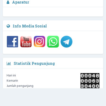
Aparatur
Waka Kesiswaan
3 / 4
NIPD :
Info Media Sosial
Statistik Pengunjung
Hari ini
Kemarin
Jumlah pengunjung
Hak cipta © 2026 -
tema cosmo v2.1
|
OpenSID 22.05