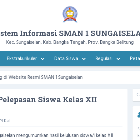
istem Informasi SMAN 1 SUNGAISEL
Kec. Sungaiselan, Kab. Bangka Tengah, Prov. Bangka Belitung
Ekstrakurikuler
Data Siswa
Regulasi
Pet
ite Resmi SMAN 1 Sungaiselan
elepasan Siswa Kelas XII
4 Kali
S
iselan mengumumkan hasil kelulusan siswa/i kelas XII
k