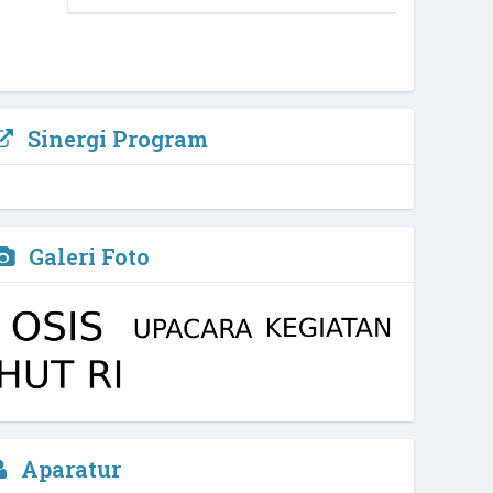
Sinergi Program
Galeri Foto
Arfi Kurniawan, M.Pd, Biomed
Aparatur
Waka Kurikulim
2 / 4
NIPD :