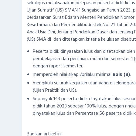
sekaligus melaksanakan pelepasan peserta didik kela
Ujian Sumatif (US) SMAN 1 Sungaiselan Tahun 2023, pe
berdasarkan Surat Edaran Menteri Pendidikan Nomor 1
Kesetaraan, dan Permendikbudristek No. 21 Tahun 20
Anak Usia Dini, Jenjang Pendidikan Dasar dan Jenjang
(US) SMA di dan ditetapkan kriteria kelulusan disebut
Peserta didik dinyatakan lulus dan ditetapkan ole
pembelajaran dan penilaian, mulai dari semester 1
dengan raport semester;
memperoleh nilai sikap /prilaku minimal
Baik
(B)
;
mengikuti seluruh kegiatan ujian yang diselengga
(Ujian Praktik dan US).
Sebanyak 143 peserta didik dinyatakan lulus sesuai
didik tahun 2023 sebesar 100% lulus, dengan rinci
dinyatakan lulus dan Persentase 56 peserta didik k
Bagikan artikel ini: