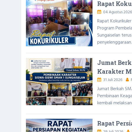
Rapat Koku
04 Agustus 2026
Rapat Kokurikule
Program Pembelaj
Sungaiselan teru
penyelenggaraan..
Jumat Berk
Karakter M
31 Juli 2026
R
Jumat Berkah SMA
Pembinaan Keagam
kembali melaksan
Rapat Pers
29 Juli 2026