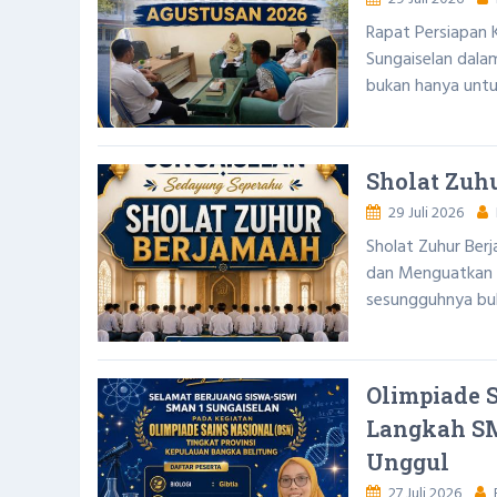
Rapat Persiapan 
Sungaiselan dal
bukan hanya untuk
Sholat Zuh
29 Juli 2026
Sholat Zuhur Be
dan Menguatkan S
sesungguhnya buk
Olimpiade S
Langkah SM
Unggul
27 Juli 2026