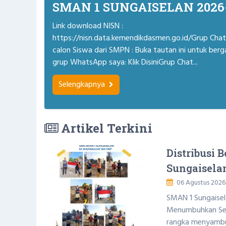
SMAN 1 SUNGAISELAN 2026
Link download NISN :
https://nisn.data.kemendikdasmen.go.id/Grup Chat
calon Siswa dari SMPN : Buka tautan ini untuk ber
grup WhatsApp saya: Klik DisiniGrup Chat...
Selengkapnya
Artikel Terkini
Distribusi 
Sungaisela
06 Agustus 2026
SMAN 1 Sungaisel
Menumbuhkan Sem
rangka menyambut