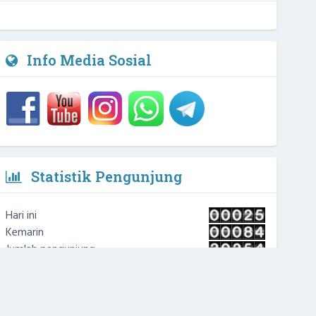
Sekaut, S.Pd
Waka Kesiswaan
Info Media Sosial
NIPD :
Statistik Pengunjung
Hari ini
Kemarin
Jumlah pengunjung