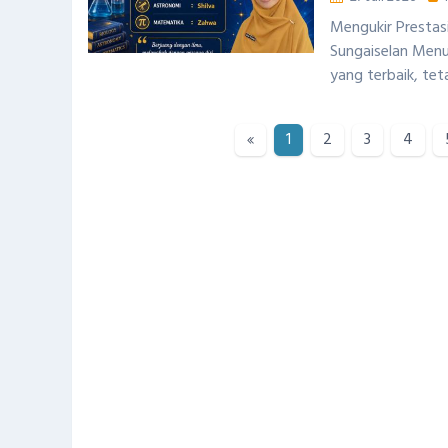
Mengukir Prestasi
Sungaiselan Menu
yang terbaik, teta
1
2
3
4