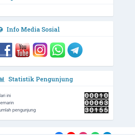
1 / 4
NIPD :
Info Media Sosial
Statistik Pengunjung
ari ini
emarin
umlah pengunjung