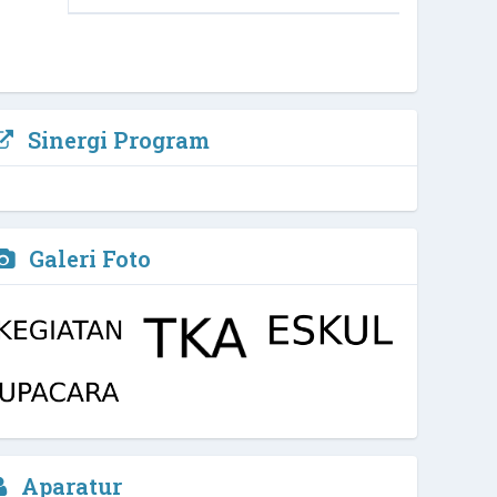
Sinergi Program
Galeri Foto
Nelly Yuliana, M.Pd
Aparatur
Kepala Sekolah