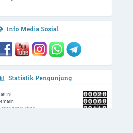
2 / 4
Arfi Kurniawan, M.Pd, Biomed
Waka Kurikulim
NIPD :
Info Media Sosial
Statistik Pengunjung
ari ini
emarin
umlah pengunjung