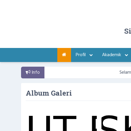
S
Profil
Akademik
Info
Selamat datan
Album Galeri