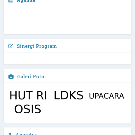
Sinergi Program
Galeri Foto
Arfi Kurniawan, M.Pd, Biomed
Aparatur
Waka Kurikulim