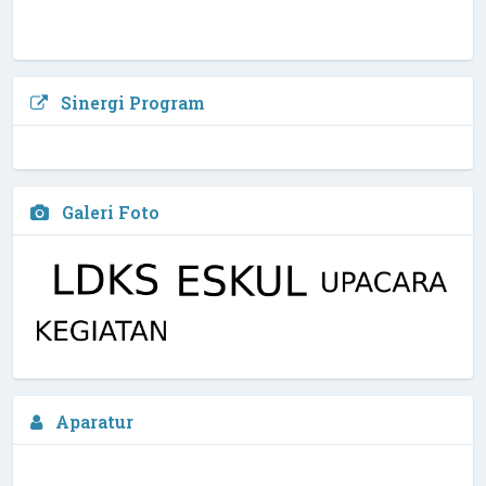
Sinergi Program
Galeri Foto
Arfi Kurniawan, M.Pd, Biomed
Aparatur
Waka Kurikulim
2 / 4
NIPD :