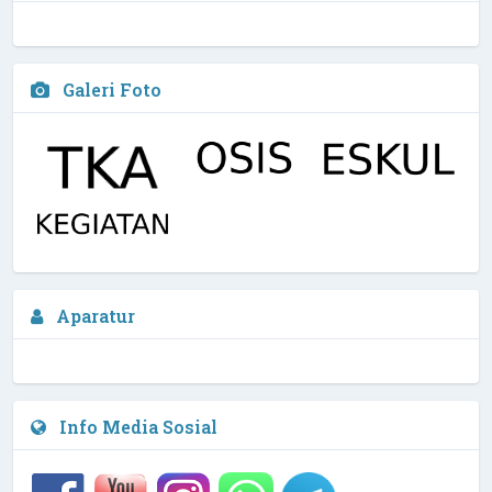
Galeri Foto
Nelly Yuliana, M.Pd
Aparatur
Kepala Sekolah
1 / 4
NIPD :
Info Media Sosial