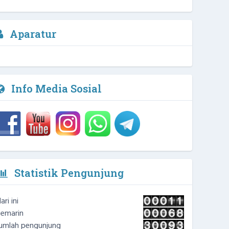
Nelly Yuliana, M.Pd
Aparatur
Kepala Sekolah
1 / 4
NIPD :
Info Media Sosial
Statistik Pengunjung
ari ini
emarin
umlah pengunjung