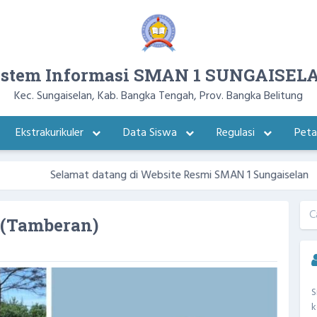
istem Informasi SMAN 1 SUNGAISEL
Kec. Sungaiselan, Kab. Bangka Tengah, Prov. Bangka Belitung
Ekstrakurikuler
Data Siswa
Regulasi
Pet
t datang di Website Resmi SMAN 1 Sungaiselan
(Tamberan)
S
k