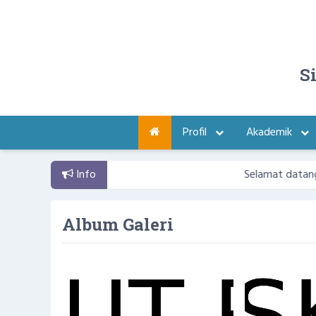
S
Profil
Akademik
Info
Selamat datang di We
Album Galeri