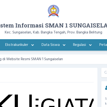
istem Informasi SMAN 1 SUNGAISEL
Kec. Sungaiselan, Kab. Bangka Tengah, Prov. Bangka Belitung
Ekstrakurikuler
Data Siswa
Regulasi
Pet
bsite Resmi SMAN 1 Sungaiselan
S
k