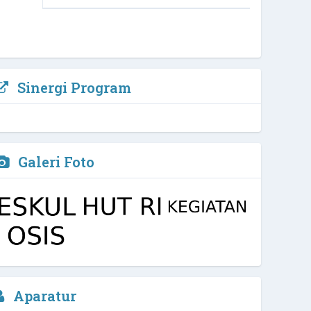
Sinergi Program
Galeri Foto
Arfi Kurniawan, M.Pd, Biomed
Aparatur
Waka Kurikulim
2 / 4
NIPD :