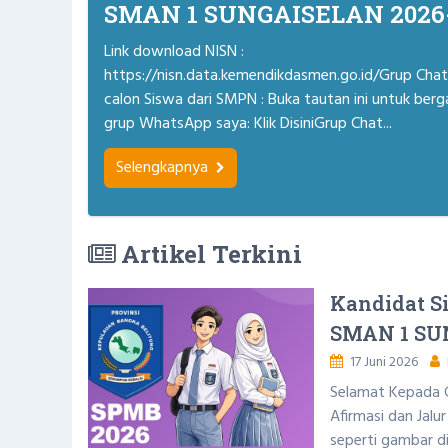
SMAN 1 SUNGAISELAN 2026
Link download NISN :
https://nisn.data.kemendikdasmen.go.id/Grup Chat
calon Siswa dari SMPN : Buka tautan ini untuk ber
grup WhatsApp saya: Klik DisiniGrup Chat...
Selengkapnya
Artikel Terkini
Kandidat Si
SMAN 1 SU
17 Juni 2026
Selamat Kepada Ca
Afirmasi dan Jalu
seperti gambar di