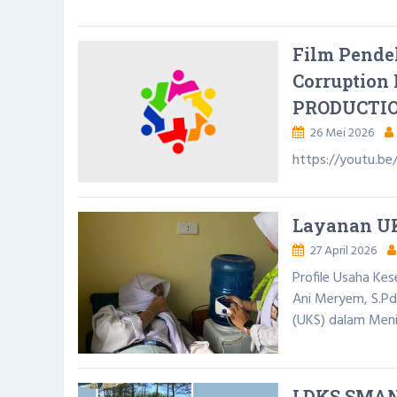
Film Pende
Corruption
PRODUCTI
26 Mei 2026
https://youtu.b
Layanan U
27 April 2026
Profile Usaha 
Ani Meryem, S.
(UKS) dalam Meni
LDKS SMAN