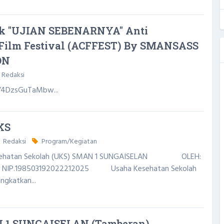
k "UJIAN SEBENARNYA" Anti
 Film Festival (ACFFEST) By SMANSASS
ON
Redaksi
e/4DzsGuTaMbw...
KS
Redaksi
Program/Kegiatan
Kesehatan Sekolah (UKS) SMAN 1 SUNGAISELAN OLEH:
Pd NIP.198503192022212025 Usaha Kesehatan Sekolah
ngkatkan...
 1 SUNGAISELAN (Tamberan)