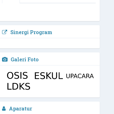
Sinergi Program
Galeri Foto
Sekaut, S.Pd
Aparatur
Waka Kesiswaan
3 / 4
NIPD :