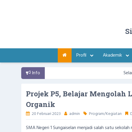
S
Profil
Akademik
Info
Selamat data
Projek P5, Belajar Mengolah
Organik
20 Februari 2023
admin
Program/Kegiatan
D
SMA Negeri 1 Sungaiselan menjadi salah satu sekolah