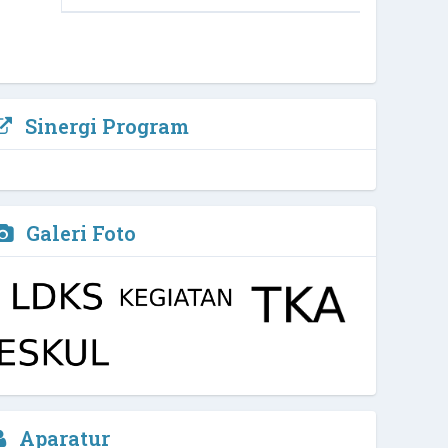
Sinergi Program
Galeri Foto
Arfi Kurniawan, M.Pd, Biomed
Aparatur
Waka Kurikulim