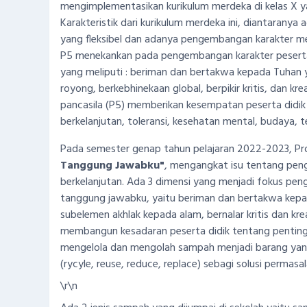
mengimplementasikan kurikulum merdeka di kelas X y
Karakteristik dari kurikulum merdeka ini, diantaranya
yang fleksibel dan adanya pengembangan karakter melal
P5 menekankan pada pengembangan karakter peserta d
yang meliputi : beriman dan bertakwa kepada Tuhan y
royong, berkebhinekaan global, berpikir kritis, dan krea
pancasila (P5) memberikan kesempatan peserta didik 
berkelanjutan, toleransi, kesehatan mental, budaya, 
Pada semester genap tahun pelajaran 2022-2023, Pro
Tanggung Jawabku"
, mengangkat isu tentang pen
berkelanjutan. Ada 3 dimensi yang menjadi fokus pe
tanggung jawabku, yaitu beriman dan bertakwa kepa
subelemen akhlak kepada alam, bernalar kritis dan krea
membangun kesadaran peserta didik tentang penting
mengelola dan mengolah sampah menjadi barang yan
(rycyle, reuse, reduce, replace) sebagi solusi permas
\r\n