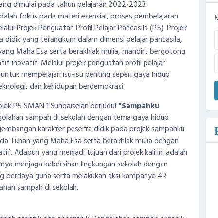
ang dimulai pada tahun pelajaran 2022-2023.
 adalah fokus pada materi esensial, proses pembelajaran
M
ui Projek Penguatan Profil Pelajar Pancasila (P5). Projek
idik yang terangkum dalam dimensi pelajar pancasila,
ang Maha Esa serta berakhlak mulia, mandiri, bergotong
tif inovatif. Melalui projek penguatan profil pelajar
untuk mempelajari isu-isu penting seperi gaya hidup
teknologi, dan kehidupan berdemokrasi.
jek P5 SMAN 1 Sungaiselan berjudul
"Sampahku
golahan sampah di sekolah dengan tema gaya hidup
ngembangan karakter peserta didik pada projek sampahku
da Tuhan yang Maha Esa serta berakhlak mulia dengan
tif. Adapun yang menjadi tujuan dari projek kali ini adalah
nya menjaga kebersihan lingkungan sekolah dengan
g berdaya guna serta melakukan aksi kampanye 4R
alahan sampah di sekolah.