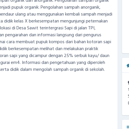
ampah organik dan anorganik. Pengolahan sampah organik
njadi pupuk organik. Pengolahan sampah anorganik,
mendaur ulang atau menggunakan kembali sampah menjadi
ta didik kelas X berkesempatan mengunjungi peternakan
i di Desa Sawit terintergrasi Sapi di jalan TPI,
an pengarahan dan informasi langsung dari pengurus
enai cara membuat pupuk kompos dari bahan kotoran sapi
didik berkesempatan melihat dan melakukan praktik
oran sapi yang dicampur dengan 25% serbuk kayu/ daun
ngurai em4. Informasi dan pengetahuan yang diperoleh
serta didik dalam mengolah sampah organik di sekolah.