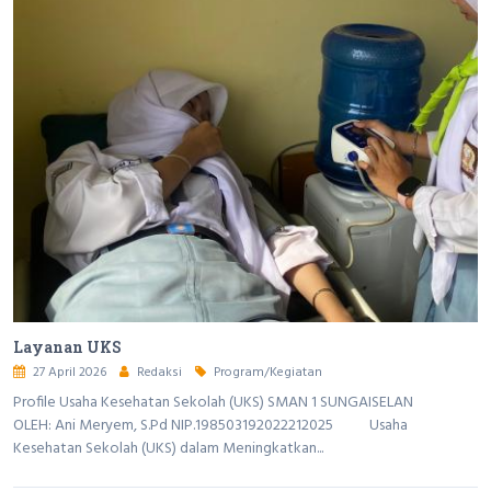
Layanan UKS
27 April 2026
Redaksi
Program/Kegiatan
Profile Usaha Kesehatan Sekolah (UKS) SMAN 1 SUNGAISELAN
OLEH: Ani Meryem, S.Pd NIP.198503192022212025 Usaha
Kesehatan Sekolah (UKS) dalam Meningkatkan...