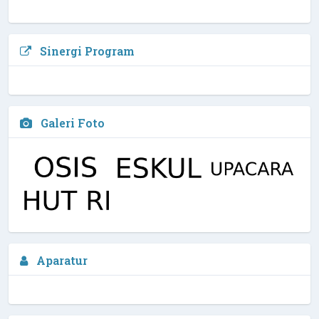
Sinergi Program
Galeri Foto
Sekaut, S.Pd
Aparatur
Waka Kesiswaan
3 / 4
NIPD :