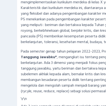
mengimplementasikan kurikulum merdeka di kelas X y
Karakteristik dari kurikulum merdeka ini, diantaranya
yang fleksibel dan adanya pengembangan karakter melal
P5 menekankan pada pengembangan karakter peserta d
yang meliputi : beriman dan bertakwa kepada Tuhan y
royong, berkebhinekaan global, berpikir kritis, dan krea
pancasila (P5) memberikan kesempatan peserta didik 
berkelanjutan, toleransi, kesehatan mental, budaya, 
Pada semester genap tahun pelajaran 2022-2023, Pro
Tanggung Jawabku"
, mengangkat isu tentang pen
berkelanjutan. Ada 3 dimensi yang menjadi fokus pe
tanggung jawabku, yaitu beriman dan bertakwa kepa
subelemen akhlak kepada alam, bernalar kritis dan krea
membangun kesadaran peserta didik tentang penting
mengelola dan mengolah sampah menjadi barang yan
(rycyle, reuse, reduce, replace) sebagi solusi permas
\r\n