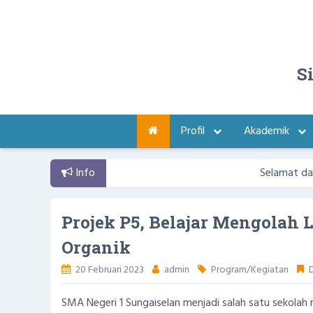
S
Profil
Akademik
Info
Selamat datang di 
Projek P5, Belajar Mengolah
Organik
20 Februari 2023
admin
Program/Kegiatan
D
SMA Negeri 1 Sungaiselan menjadi salah satu sekolah