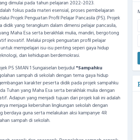
ang dimulai pada tahun pelajaran 2022-2023.
 adalah fokus pada materi esensial, proses pembelajaran
M
ui Projek Penguatan Profil Pelajar Pancasila (P5). Projek
idik yang terangkum dalam dimensi pelajar pancasila,
ang Maha Esa serta berakhlak mulia, mandiri, bergotong
tif inovatif. Melalui projek penguatan profil pelajar
untuk mempelajari isu-isu penting seperi gaya hidup
teknologi, dan kehidupan berdemokrasi.
jek P5 SMAN 1 Sungaiselan berjudul
"Sampahku
golahan sampah di sekolah dengan tema gaya hidup
ngembangan karakter peserta didik pada projek sampahku
da Tuhan yang Maha Esa serta berakhlak mulia dengan
tif. Adapun yang menjadi tujuan dari projek kali ini adalah
nya menjaga kebersihan lingkungan sekolah dengan
g berdaya guna serta melakukan aksi kampanye 4R
alahan sampah di sekolah.