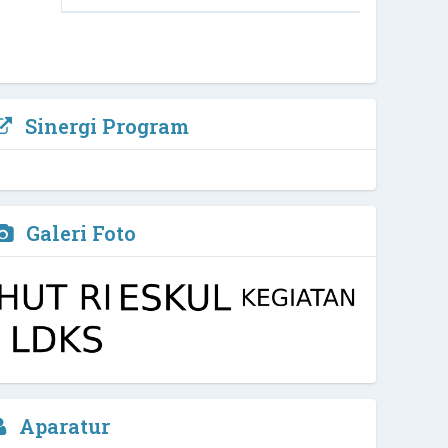
Sinergi Program
Galeri Foto
Arfi Kurniawan, M.Pd, Biomed
Aparatur
Waka Kurikulim
2 / 4
NIPD :