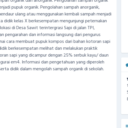
ampah organik dan anorganik. Pengolahan sampah organik
njadi pupuk organik. Pengolahan sampah anorganik,
mendaur ulang atau menggunakan kembali sampah menjadi
ta didik kelas X berkesempatan mengunjungi peternakan
i di Desa Sawit terintergrasi Sapi di jalan TPI,
an pengarahan dan informasi langsung dari pengurus
enai cara membuat pupuk kompos dari bahan kotoran sapi
didik berkesempatan melihat dan melakukan praktik
oran sapi yang dicampur dengan 25% serbuk kayu/ daun
ngurai em4. Informasi dan pengetahuan yang diperoleh
serta didik dalam mengolah sampah organik di sekolah.