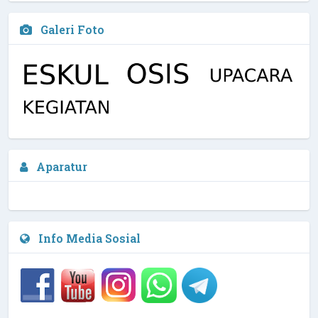
Galeri Foto
Arfi Kurniawan, M.Pd, Biomed
Aparatur
Waka Kurikulim
2 / 4
NIPD :
Info Media Sosial