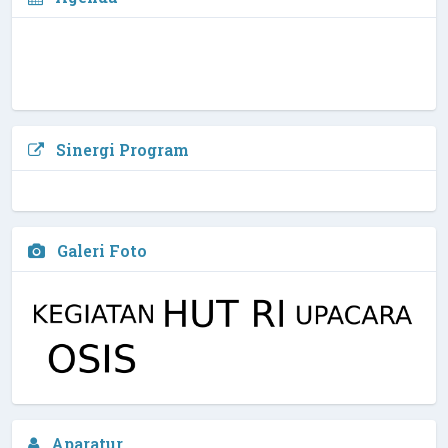
Sinergi Program
Galeri Foto
Sekaut, S.Pd
Aparatur