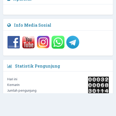
Waka Kesiswaan
3 / 4
NIPD :
Info Media Sosial
Statistik Pengunjung
Hari ini
Kemarin
Jumlah pengunjung
Hak cipta © 2026 -
tema cosmo v2.1
|
OpenSID 22.05